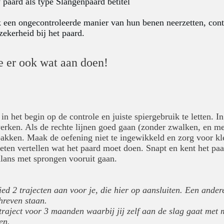
 paard als type Slangenpaard betitel
k een ongecontroleerde manier van hun benen neerzetten, con
ekerheid bij het paard.
je er ook wat aan doen!
in het begin op de controle en juiste spiergebruik te letten. In
werken. Als de rechte lijnen goed gaan (zonder zwalken, en me
 pakken. Maak de oefening niet te ingewikkeld en zorg voor kl
eten vertellen wat het paard moet doen. Snapt en kent het paar
lans met sprongen vooruit gaan.
ed 2 trajecten aan voor je, die hier op aansluiten.
Een andere
hreven staan.
traject voor 3 maanden waarbij jij zelf aan de slag gaat met mi
en.