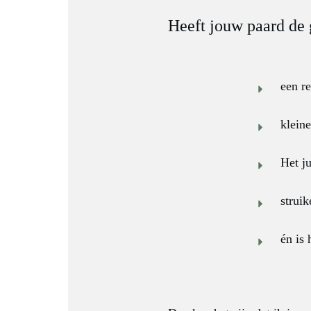
Heeft jouw paard de 
een re
klein
Het j
struik
én is 